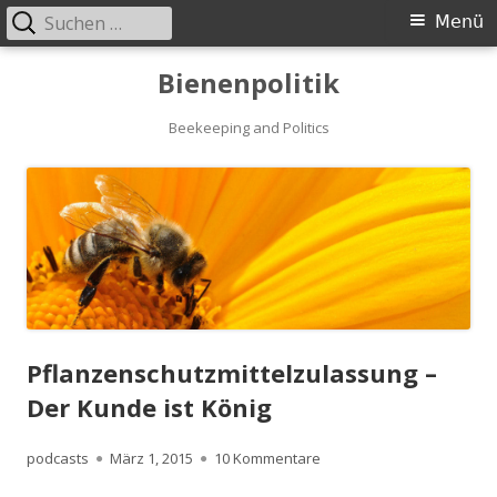
Suchen
Primäres
Menü
nach:
Menü
Springe
Bienenpolitik
zum
Inhalt
Beekeeping and Politics
Pflanzenschutzmittelzulassung –
Der Kunde ist König
Autor
Veröffentlicht
zu Pflanzenschutzmittelzu
podcasts
März 1, 2015
10 Kommentare
am