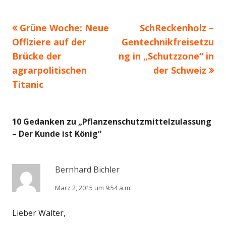
Vorheriger
Nächster
Grüne Woche: Neue
SchReckenholz –
Beitragsnavigation
Beitrag:
Beitrag
Offiziere auf der
Gentechnikfreisetzu
Brücke der
ng in „Schutzzone“ in
agrarpolitischen
der Schweiz
Titanic
10 Gedanken zu „
Pflanzenschutzmittelzulassung
– Der Kunde ist König
“
Bernhard Bichler
März 2, 2015 um 9:54 a.m.
Lieber Walter,