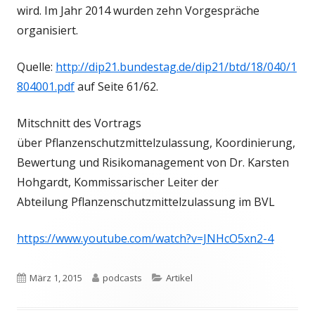
wird. Im Jahr 2014 wurden zehn Vorgespräche
organisiert.
Quelle:
http://dip21.bundestag.de/dip21/btd/18/040/1
804001.pdf
auf Seite 61/62.
Mitschnitt des Vortrags
über Pflanzenschutzmittelzulassung, Koordinierung,
Bewertung und Risikomanagement von Dr. Karsten
Hohgardt, Kommissarischer Leiter der
Abteilung Pflanzenschutzmittelzulassung im BVL
https://www.youtube.com/watch?v=JNHcO5xn2-4
Veröffentlicht
Autor
Kategorien
März 1, 2015
podcasts
Artikel
am