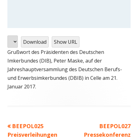
Download
Show URL
Grußwort des Präsidenten des Deutschen
Imkerbundes (DIB), Peter Maske, auf der
Jahreshauptversammlung des Deutschen Berufs-
und Erwerbsimkerbundes (DBIB) in Celle am 21.
Januar 2017.
Vorheriger
Nächster
BEEPOL025
BEEPOL027
Beitragsnavigation
Beitrag:
Beitrag
Preisverleihungen
Pressekonferenz