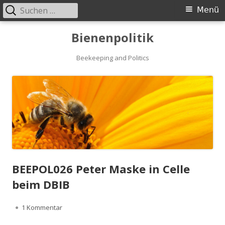
Suchen
Primäres
Menü
nach:
Menü
Springe
Bienenpolitik
zum
Inhalt
Beekeeping and Politics
BEEPOL026 Peter Maske in Celle
beim DBIB
zu BEEPOL026 Peter Maske in Celle beim DBIB
1 Kommentar