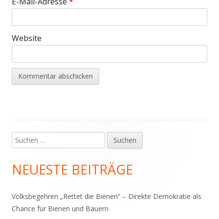
E-Mail-Adresse
*
Website
Suchen
Haupt-
nach:
Seitenleiste
NEUESTE BEITRÄGE
Volksbegehren „Rettet die Bienen“ – Direkte Demokratie als
Chance für Bienen und Bauern