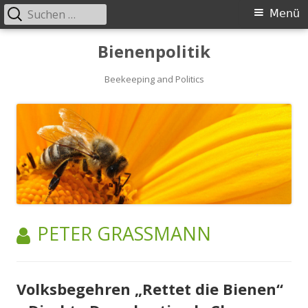
Suchen
Primäres
Menü
nach:
Menü
Springe
Bienenpolitik
zum
Inhalt
Beekeeping and Politics
AUTOR:
PETER GRASSMANN
Volksbegehren „Rettet die Bienen“